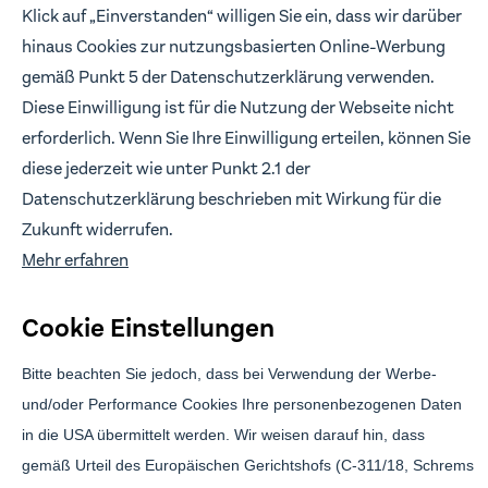
Impressum
Klick auf „Einverstanden“ willigen Sie ein, dass wir darüber
hinaus Cookies zur nutzungsbasierten Online-Werbung
FOLLOW US
gemäß Punkt 5 der Datenschutzerklärung verwenden.
Wir freuen uns, wenn wir in Verbindung bleiben.
Diese Einwilligung ist für die Nutzung der Webseite nicht
erforderlich. Wenn Sie Ihre Einwilligung erteilen, können Sie
diese jederzeit wie unter Punkt 2.1 der
Datenschutzerklärung beschrieben mit Wirkung für die
Branding & Design:
Anwert
Zukunft widerrufen.
Mehr erfahren
Cookie Einstellungen
Bitte beachten Sie jedoch, dass bei Verwendung der Werbe-
und/oder Performance Cookies Ihre personenbezogenen Daten
in die USA übermittelt werden. Wir weisen darauf hin, dass
Brickwise Investment GmbH ist gebundener Vermittler gemäß § 3 (2)
gemäß Urteil des Europäischen Gerichtshofs (C-311/18, Schrems
WpIG der Effecta GmbH, Florstadt. Die über Brickwise vermittelten