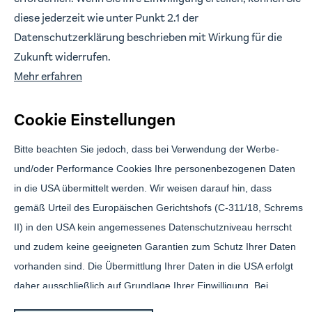
diese jederzeit wie unter Punkt 2.1 der
Datenschutzerklärung beschrieben mit Wirkung für die
Branding & Design:
Anwert
Zukunft widerrufen.
Mehr erfahren
Cookie Einstellungen
Bitte beachten Sie jedoch, dass bei Verwendung der Werbe-
und/oder Performance Cookies Ihre personenbezogenen Daten
in die USA übermittelt werden. Wir weisen darauf hin, dass
Brickwise Investment GmbH ist gebundener Vermittler gemäß § 3 (2)
gemäß Urteil des Europäischen Gerichtshofs (C-311/18, Schrems
WpIG der Effecta GmbH, Florstadt. Die über Brickwise vermittelten
Finanzprodukte sind mit erheblichen Risiken verbunden und können
II) in den USA kein angemessenes Datenschutzniveau herrscht
zum vollständigen Verlust des eingesetzten Kapitals führen.
und zudem keine geeigneten Garantien zum Schutz Ihrer Daten
Über Brickwise investierst du nicht direkt in Immobilien, sondern
vorhanden sind. Die Übermittlung Ihrer Daten in die USA erfolgt
erwirbst Genussscheine, die dir das Recht zur Partizipation an
Mietüberschüssen aus der Vermietung und dem Erlös aus der
daher ausschließlich auf Grundlage Ihrer Einwilligung. Bei
Veräußerung der Immobilie einräumen. Grundbücherliches Eigentum
Übermittlung Ihrer Daten in die USA besteht insbesondere das
wird nicht begründet. Nach der Emission wird jedoch ein